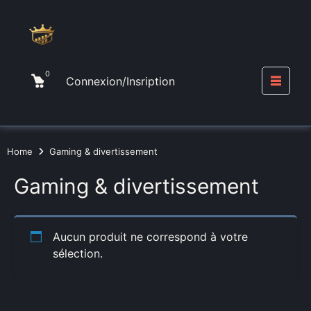
Skip
to
content
0
Cart
Connexion/Insription
Me
Home
Gaming & divertissement
Gaming & divertissement
Aucun produit ne correspond à votre
sélection.