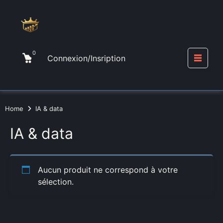
Skip
to
content
0
Cart
Connexion/Insription
Me
Home
IA & data
IA & data
Aucun produit ne correspond à votre
sélection.